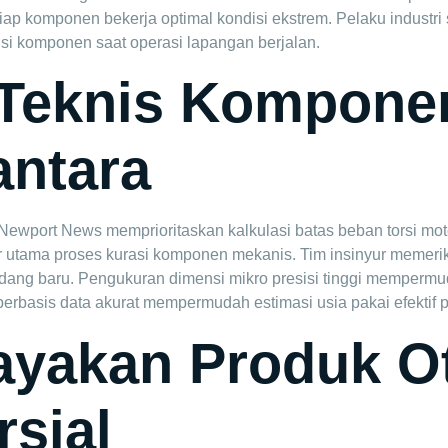
iap komponen bekerja optimal kondisi ekstrem. Pelaku industri
i komponen saat operasi lapangan berjalan.
 Teknis Kompone
antara
Newport News memprioritaskan kalkulasi batas beban torsi moto
er utama proses kurasi komponen mekanis. Tim insinyur memerik
dang baru. Pengukuran dimensi mikro presisi tinggi mempermu
berbasis data akurat mempermudah estimasi usia pakai efektif p
ayakan Produk O
sial