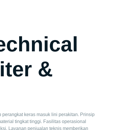
out
Lines We Represent
Contact Us
echnical
iter &
 perangkat keras masuk lini perakitan. Prinsip
rial tingkat tinggi. Fasilitas operasional
ksi. Layanan penjualan teknis memberikan