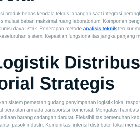
usi produk bebas kendala teknis lapangan saat integrasi perang
n simulasi beban maksimal ruang laboratorium. Komponen pengge
nsumsi daya listrik. Penerapan metode
analisis teknik
terukur 
eseluruhan sistem. Kepastian fungsionalitas jangka panjang m
gistik Distribus
rial Strategis
lukan sistem pemetaan gudang penyimpanan logistik lokal respo
l perakitan armada transportasi komersial. Mengatasi hambata
rsediaan barang cadangan darurat. Fleksibilitas pemenuhan k
tai pasok industri. Komunikasi intensif distributor lokal mema