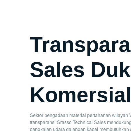
GTS
LLC
Transpara
Sales Duk
Komersial
Sektor pengadaan material pertahanan wilayah Vir
transparansi Grasso Technical Sales mendukung kl
pangkalan udara galangan kapal membutuhkan su