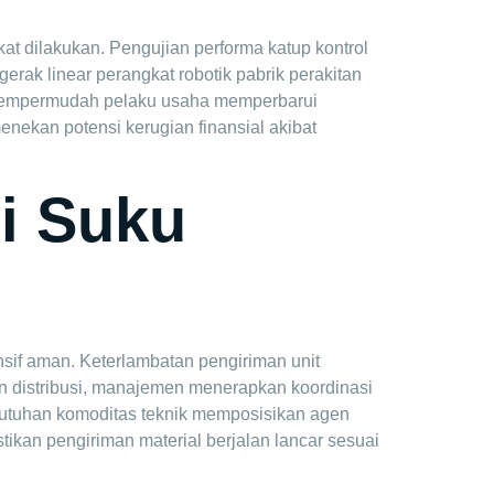
kat dilakukan. Pengujian performa katup kontrol
rak linear perangkat robotik pabrik perakitan
mempermudah pelaku usaha memperbarui
enekan potensi kerugian finansial akibat
i Suku
nsif aman. Keterlambatan pengiriman unit
n distribusi, manajemen menerapkan koordinasi
ebutuhan komoditas teknik memposisikan agen
stikan pengiriman material berjalan lancar sesuai