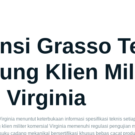
Home
Ab
nsi Grasso T
ung Klien Mil
 Virginia
ginia menuntut keterbukaan informasi spesifikasi teknis setiap
ien militer komersial Virginia memenuhi regulasi pengujian mate
ku cadang mekanikal bersertifikasi khusus bebas cacat produ