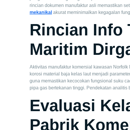
rincian dokumen manufaktur asli memastikan set
mekanikal
akurat meminimalkan kegagalan fungs
Rincian Info
Maritim Dirg
Aktivitas manufaktur komersial kawasan Norfolk 
korosi material baja kelas laut menjadi paramet
guna memastikan kecocokan fungsional suku ca
pipa gas bertekanan tinggi. Pendekatan analitis 
Evaluasi Kel
Pabrik Komer